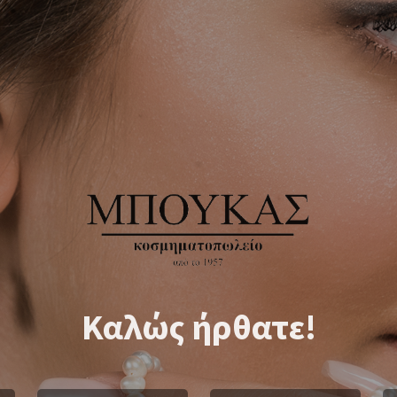
Καλώς ήρθατε!