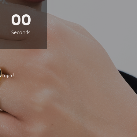
00
Seconds
ντομα!