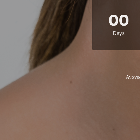
00
Days
Ανανε