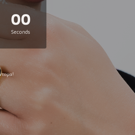
00
Seconds
ντομα!