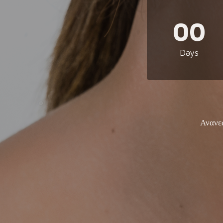
00
Days
Ανανε