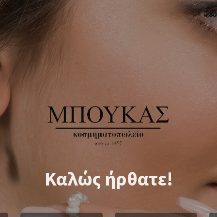
Καλώς ήρθατε!