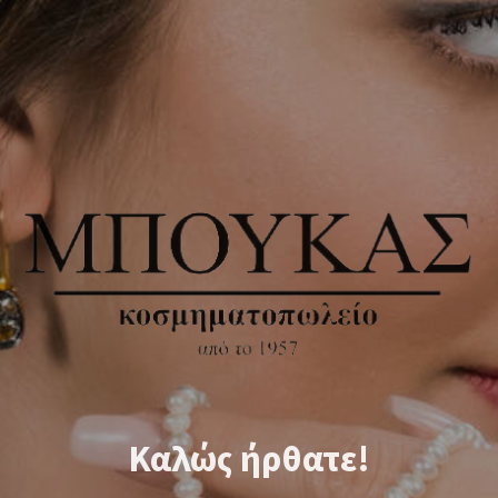
Καλώς ήρθατε!