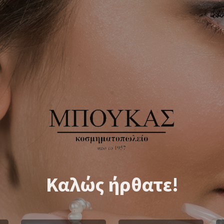
Καλώς ήρθατε!