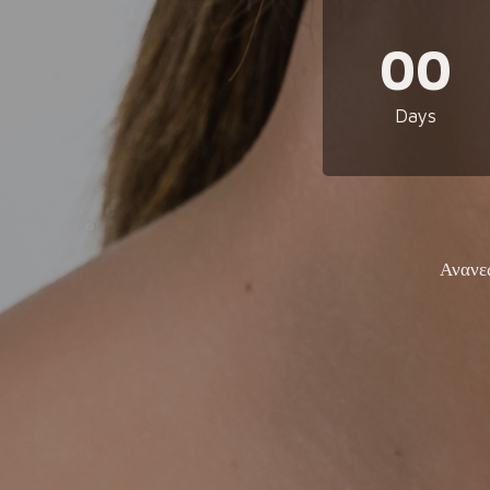
00
Days
Ανανε