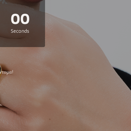
00
Seconds
ντομα!