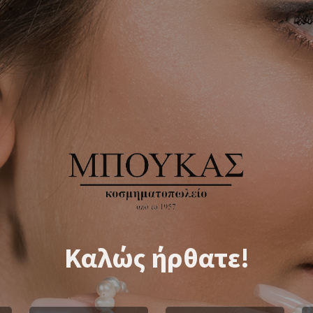
Καλώς ήρθατε!