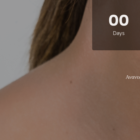
00
Days
Ανανε