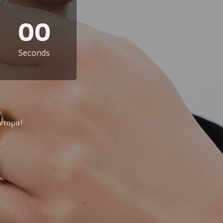
00
Seconds
ντομα!