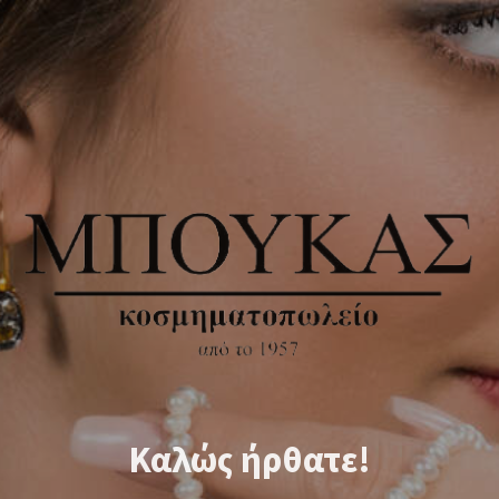
Καλώς ήρθατε!