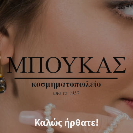
Καλώς ήρθατε!