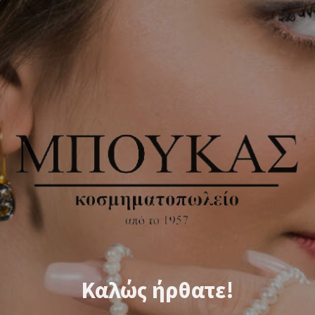
Καλώς ήρθατε!