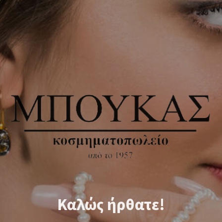
Καλώς ήρθατε!