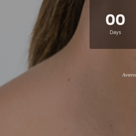
00
Days
Ανανε