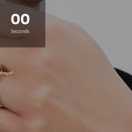
00
Seconds
ντομα!