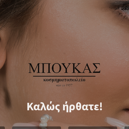
Καλώς ήρθατε!