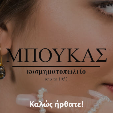
Καλώς ήρθατε!