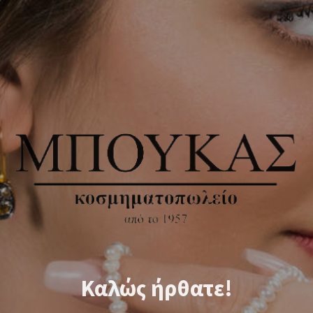
Καλώς ήρθατε!