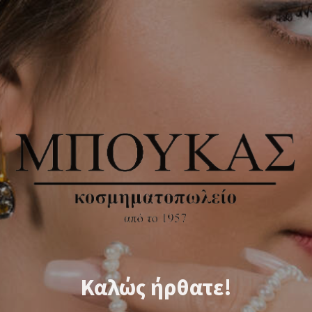
Καλώς ήρθατε!