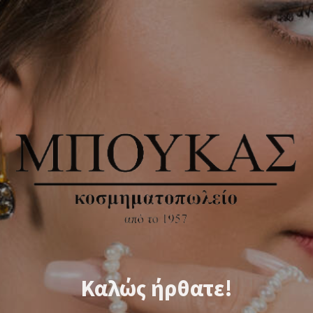
Καλώς ήρθατε!