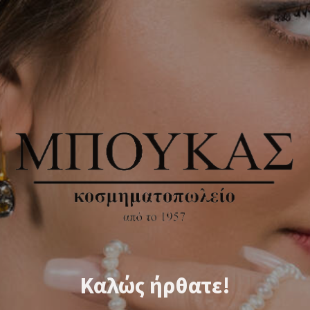
Καλώς ήρθατε!