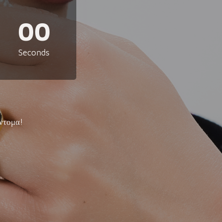
00
Seconds
ντομα!