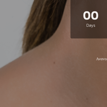
00
Days
Ανανε