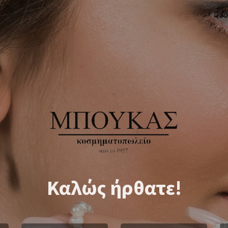
Καλώς ήρθατε!