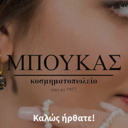
Καλώς ήρθατε!