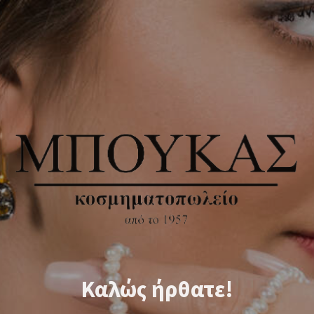
Καλώς ήρθατε!