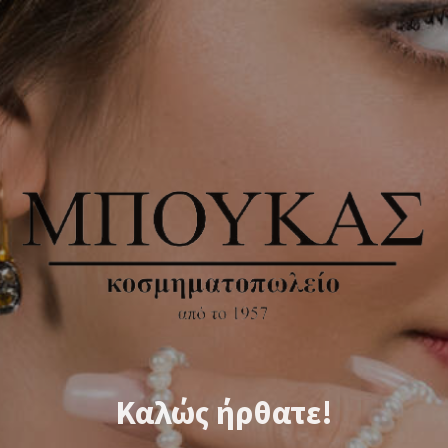
Καλώς ήρθατε!