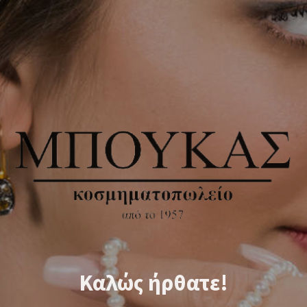
Καλώς ήρθατε!