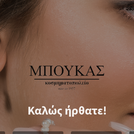
Καλώς ήρθατε!