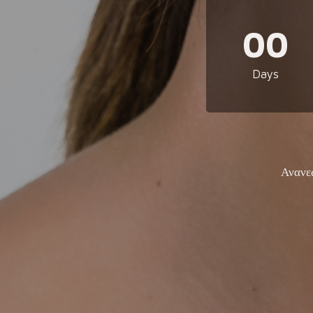
00
Days
Ανανε