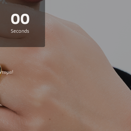
00
Seconds
ντομα!