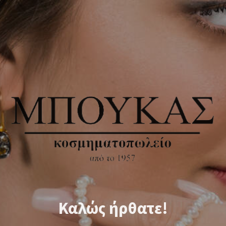
Καλώς ήρθατε!