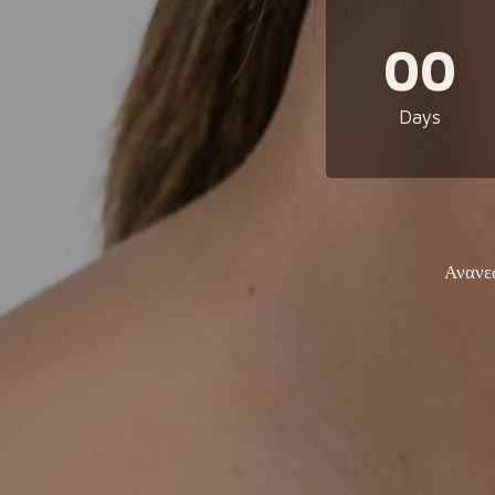
00
Days
Ανανε