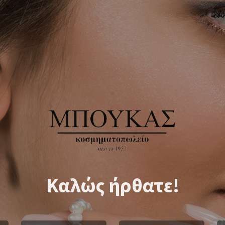
Καλώς ήρθατε!