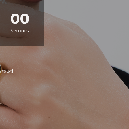
00
Seconds
ντομα!