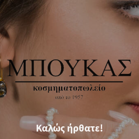
Καλώς ήρθατε!