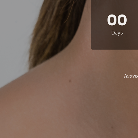
00
Days
Ανανε