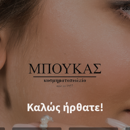
Καλώς ήρθατε!