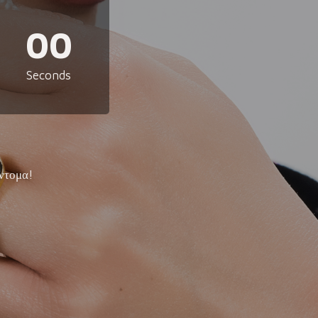
00
Seconds
ντομα!