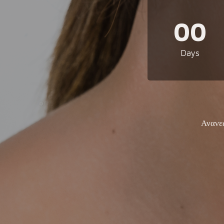
00
Days
Ανανε