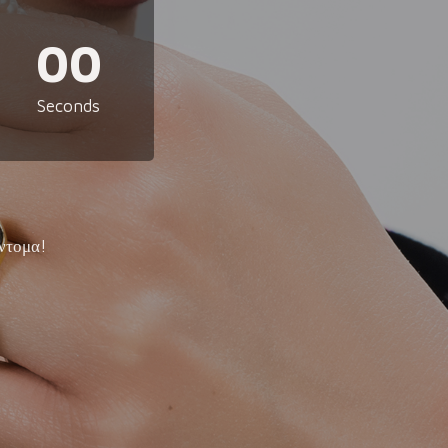
00
Seconds
ντομα!