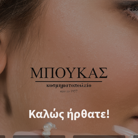
Καλώς ήρθατε!