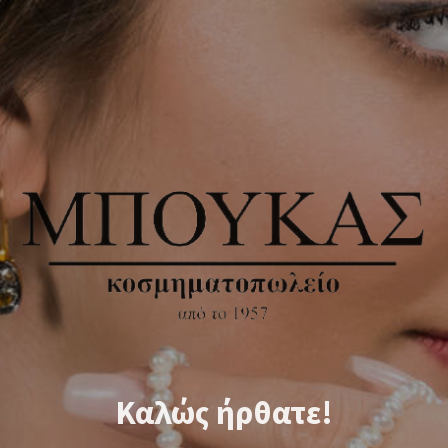
Καλώς ήρθατε!